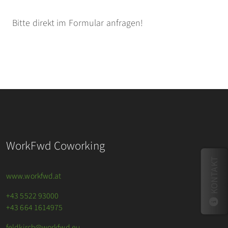
Bitte direkt im Formular anfragen!
WorkFwd Coworking
KONTAKT
www.workfwd.at
+43 5522 93000
+43 664 1614975
feldkirch@workfwd.eu