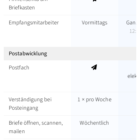
Briefkasten
Empfangsmitarbeiter
Vormittags
Ganze
12:0
Postabwicklung
Postfach
elek
Z
Verständigung bei
1 × pro Woche
T
Posteingang
Briefe öffnen, scannen,
Wöchentlich
T
mailen