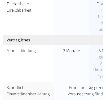
Telefonische
Opti
Erreichbarkeit
Nu
Nebe
dy
abg
Vertragliches
Mindestbindung
3 Monate
3 M
gew
Adr
Umstel
im F
Schriftliche
Firmenmäßig gezeic
Einverständniserklärung
Voraussetzung für de