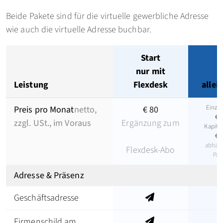
Beide Pakete sind für die virtuelle gewerbliche Adresse
wie auch die virtuelle Adresse buchbar.
Start
nur mit
Leistung
Flexdesk
allei
Einze
Preis pro Monat
netto,
€ 80
€ 1
zzgl. USt., im Voraus
Ergänzung zum
Kapital
€ 1
abhäng
Flexdesk-Abo
Pak
Adresse & Präsenz
Geschäftsadresse
Firmenschild am