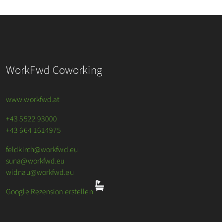
WorkFwd Coworking
www.workfwd.at
+43 5522 93000
+43 664 1614975
feldkirch@workfwd.eu
suna@workfwd.eu
widnau@workfwd.eu
Google Rezension erstellen