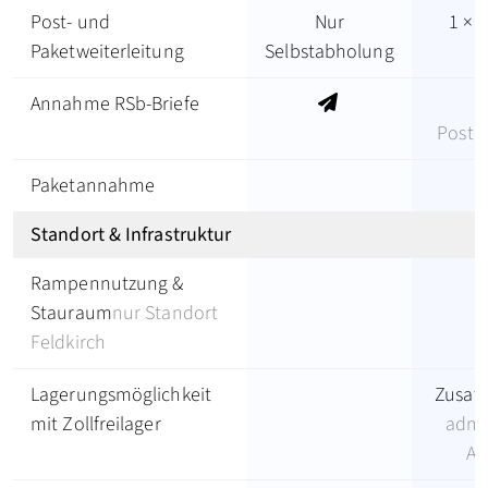
Post- und
Nur
1 × 
Paketweiterleitung
Selbstabholung
Annahme RSb-Briefe
t
Posta
Paketannahme
Standort & Infrastruktur
Rampennutzung &
Stauraum
nur Standort
Feldkirch
Lagerungsmöglichkeit
Zusatz
mit Zollfreilager
admin
Ab