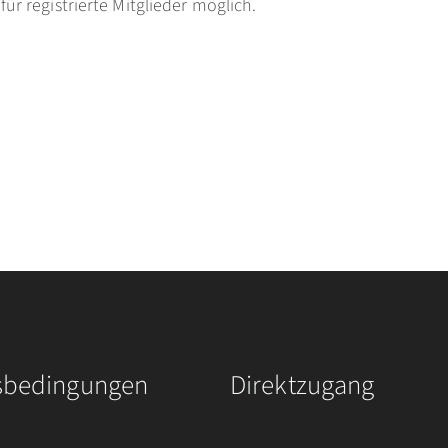
ür registrierte Mitglieder möglich.
sbedingungen
Direktzugang