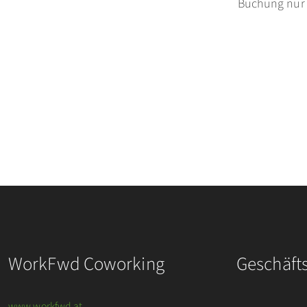
Buchung nur f
WorkFwd Coworking
Geschäft
www.workfwd.at