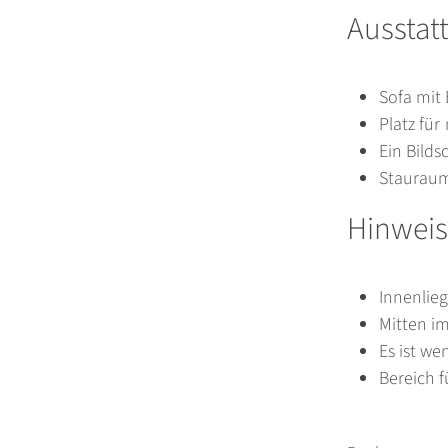
Ausstat
Sofa mit 
Platz für
Ein Bild
Stauraum
Hinweis
Innenli
Mitten im
Es ist we
Bereich f