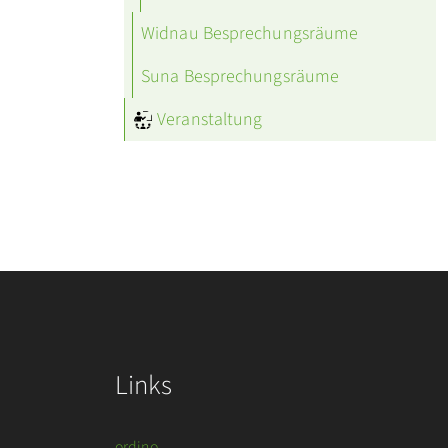
Widnau Besprechungsräume
Suna Besprechungsräume
Veranstaltung
Links
ordino