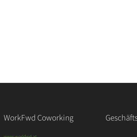
WorkFwd Coworking
Geschäft
www.workfwd.at