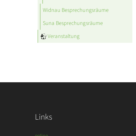
Widnau Besprechungsräume
Suna Besprechungsräume
Veranstaltung
Links
ordino