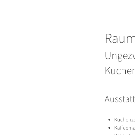
Raum 
Ungezw
Kuche
Ausstat
Küchenze
Kaffeema