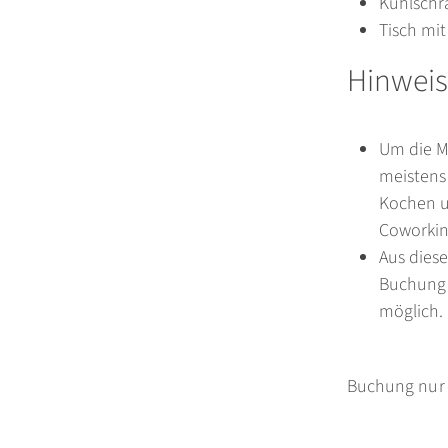
Kühlschr
Tisch mit
Hinweis
Um die Mi
meistens
Kochen u
Coworkin
Aus dies
Buchung 
möglich.
Buchung nur f