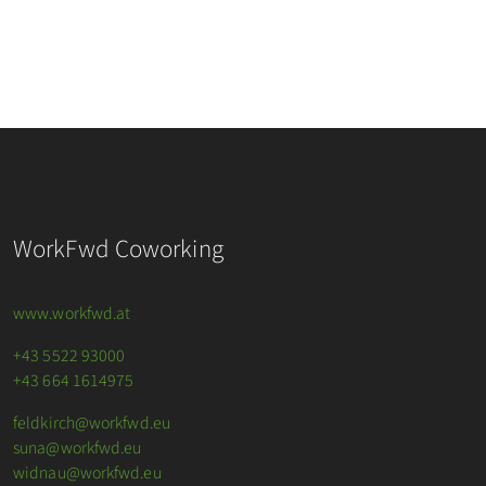
WorkFwd Coworking
www.workfwd.at
+43 5522 93000
+43 664 1614975
feldkirch@workfwd.eu
suna@workfwd.eu
widnau@workfwd.eu