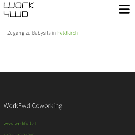
Zugang zu Babysits in
Feldkirch
WorkFwd Coworking
www.workfwd.at