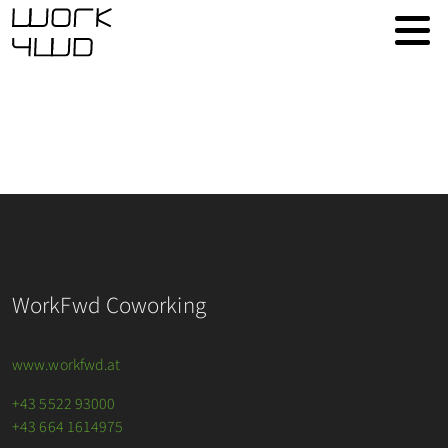
WorkFwd Coworking
www.workfwd.at
+43 5522 93000
+43 664 1614975