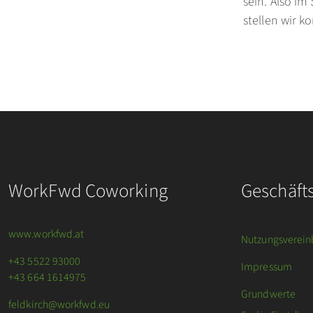
sein. Also im
stellen wir ko
WorkFwd Coworking
Geschäft
www.workfwd.at
Nutzungsverein
+43 5522 93000
Impressum
+43 664 1614975
Grundwerte
feldkirch@workfwd.eu