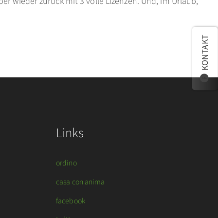
er wieder zurück mit 3 volle Lizenzen. Und, im Urlaub,
KONTAKT
Links
ordino
casa con anima
facebook