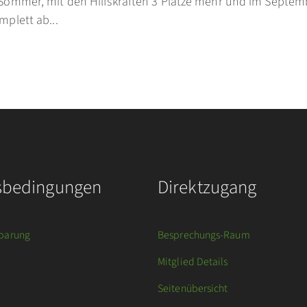
 Sommer, mit den Hilfskräften 3 Plätze mehr und im Septemb
mplett ab...
sbedingungen
Direktzugang
barung
Besprechungs-Raum
Mitglied Details
Seitenübersicht