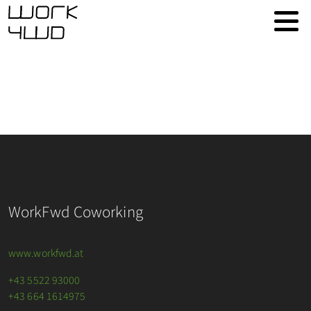
WorkFwd Coworking
www.workfwd.at
+43 5522 93000
+43 664 1614975