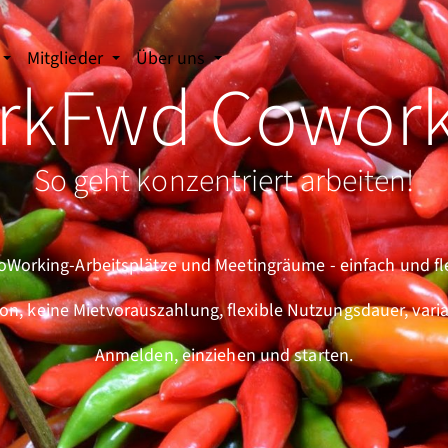
Mitglieder
Über uns
rkFwd Cowork
So geht konzentriert arbeiten!
Working-Arbeitsplätze und Meetingräume - einfach und fle
on, keine Mietvorauszahlung, flexible Nutzungsdauer, vari
Anmelden, einziehen und starten.