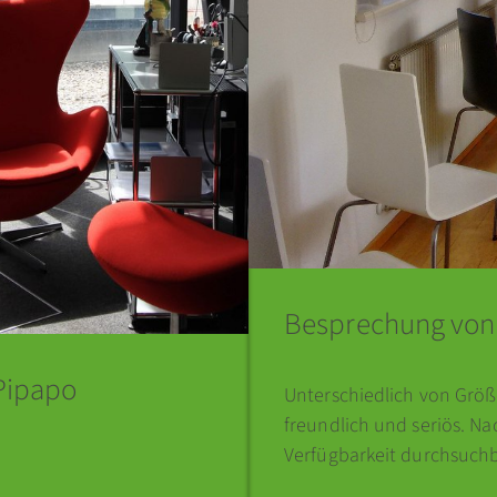
Besprechung von 
 Pipapo
Unterschiedlich von Grö
freundlich und seriös. Na
Verfügbarkeit durchsuchb