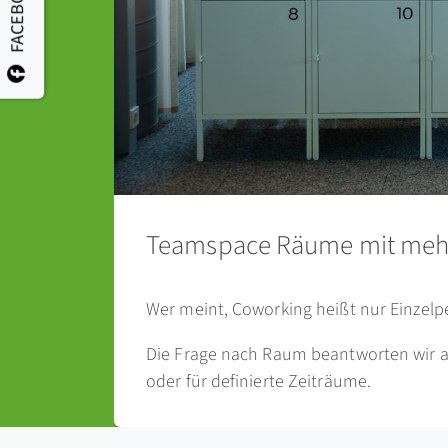
FACEBOOK
Teamspace Räume mit meh
Wer meint, Coworking heißt nur Einzelpe
Die Frage nach Raum beantworten wir a
oder für definierte Zeiträume.