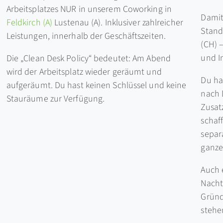
Arbeitsplatzes NUR in unserem Coworking in
Damit
Feldkirch (A)
Lustenau (A). Inklusiver zahlreicher
Stand
Leistungen, innerhalb der Geschäftszeiten.
(CH) –
und I
Die „Clean Desk Policy“ bedeutet: Am Abend
wird der Arbeitsplatz wieder geräumt und
Du ha
aufgeräumt. Du hast keinen Schlüssel und keine
nach 
Stauräume zur Verfügung.
Zusat
schaf
separ
ganze
Auch 
Nachte
Gründ
stehe