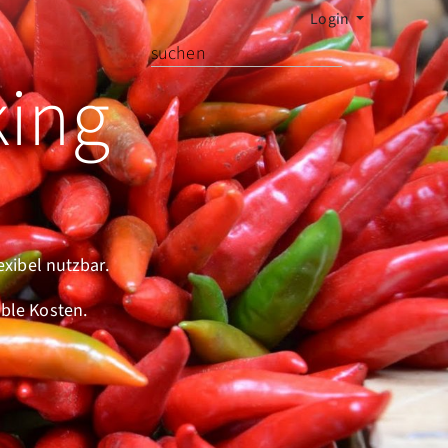
Login
ing
xibel nutzbar.
able Kosten.